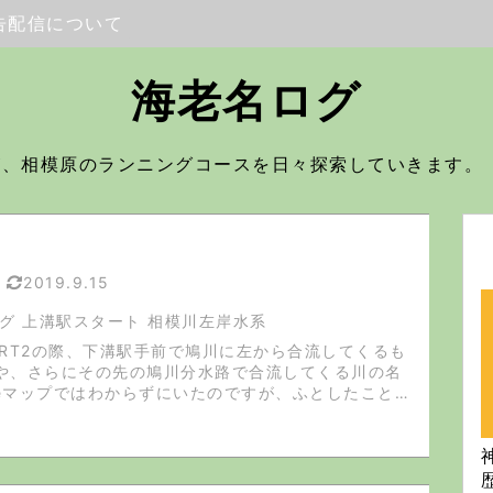
広告配信について
海老名ログ
住人が、相模原のランニングコースを日々探索していきます。
2019.9.15
グ 上溝駅スタート 相模川左岸水系
ART2の際、下溝駅手前で鳩川に左から合流してくるも
や、さらにその先の鳩川分水路で合流してくる川の名
gleマップではわからずにいたのですが、ふとしたことか
の「地理院タイル」の存在を知りました。 地理院タ
です！川の名前は...