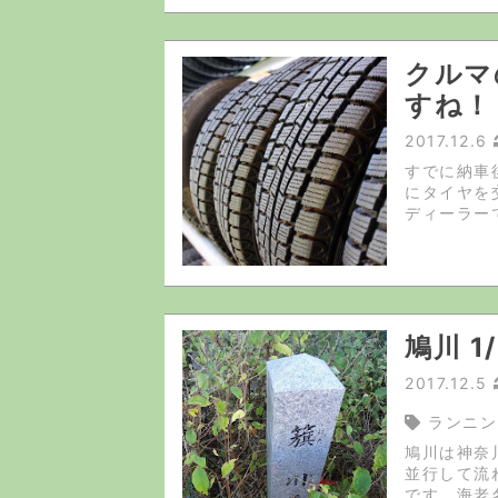
クルマ
すね！
2017.12.6
すでに納車
にタイヤを
ディーラー
の声がかか
最安の「通販
鳩川 1
2017.12.5
ランニン
鳩川は神奈
並行して流
です。海老