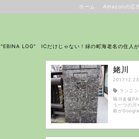
ホーム
Amazonの
"EBINA LOG" ICだけじゃない！緑の町海老名の
姥川
2017.12.23
ランニン
鳩川走破P
う一つの川
前がGoo
ら国土地理院
イル、すごい