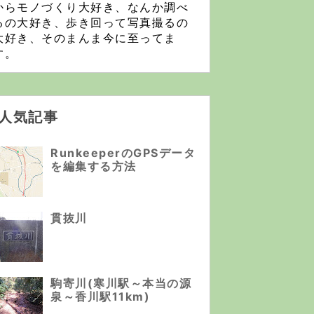
からモノづくり大好き、なんか調べ
るの大好き、歩き回って写真撮るの
大好き、そのまんま今に至ってま
す。
人気記事
RunkeeperのGPSデータ
を編集する方法
貫抜川
駒寄川(寒川駅～本当の源
泉～香川駅11km)