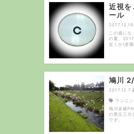
近視を
ール
2017.12.18
この歳にな
の夏、201
近くが(老
れでも両眼で
鳩川 2
2017.12.7
ランニン
鳩川走破P
の県立三川
です。