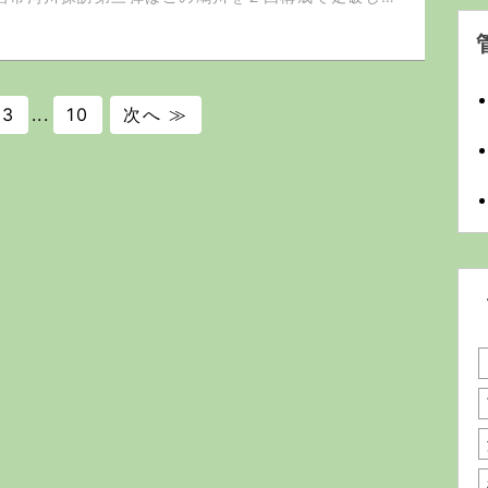
3
...
10
次へ ≫