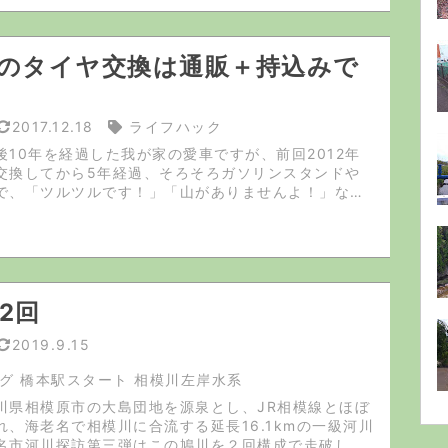
のタイヤ交換は通販＋持込みで
2017.12.18
ライフハック
後10年を経過した我が家の愛車ですが、前回2012年
交換してから5年経過、そろそろガソリンスタンドや
で、「ツルツルです！」「山がありませんよ！」など
られるようになり、家族が不安がりだしたので今回も
+持込み交換」を行うことに...
/2回
2019.9.15
グ 橋本駅スタート 相模川左岸水系
川県相模原市の大島団地を源泉とし、JR相模線とほぼ
れ、海老名で相模川に合流する延長16.1kmの一級河川
名市河川探訪第三弾はこの鳩川を２回構成で走破しま