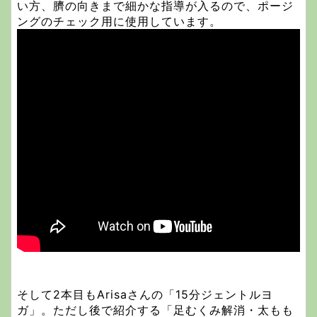
い方、臍の向きまで細かな指導が入るので、ポージ
ングのチェック用に使用しています。
そして2本目もArisaさんの「15分ジェントルヨ
ガ」。ただし後で紹介する「足むくみ解消・太もも