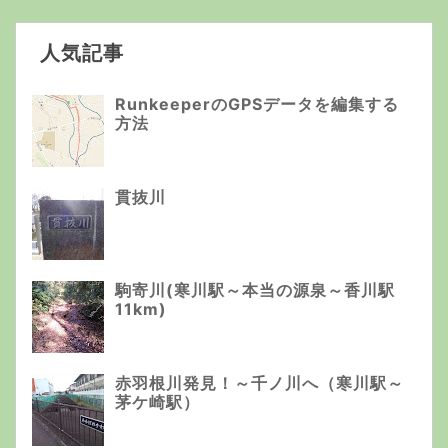
人気記事
RunkeeperのGPSデータを編集する
方法
貫抜川
駒寄川(寒川駅～本当の源泉～香川駅
11km)
赤羽根川発見！～千ノ川へ（寒川駅～
茅ケ崎駅）