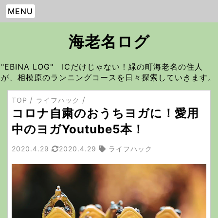
MENU
海老名ログ
"EBINA LOG" ICだけじゃない！緑の町海老名の住人
が、相模原のランニングコースを日々探索していきます。
TOP
ライフハック
コロナ自粛のおうちヨガに！愛用
中のヨガYoutube5本！
2020.4.29
2020.4.29
ライフハック